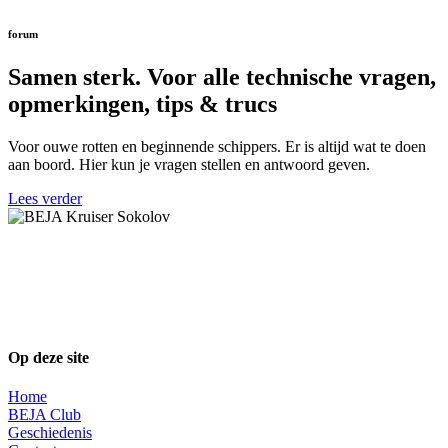
forum
Samen sterk. Voor alle technische vragen,
opmerkingen, tips & trucs
Voor ouwe rotten en beginnende schippers. Er is altijd wat te doen
aan boord. Hier kun je vragen stellen en antwoord geven.
Lees verder
Er wordt hard aan deze site gewerkt. Heb
je informatie, foto’s of vragen mail dan
naar info [at] bejakruisers.nl. Tot snel!
Op deze site
Home
BEJA Club
Geschiedenis